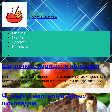
Menu
Сладкович
Десерты и выпечка
Главная
О сайте
Десерты
Контакты
Search
for
Шарлотка с корицей и яблоками
История шарлотки Шарлотка – это одно из самых простых и
вкусных десертов, который пришел к нам из Франции. Ее
название…
Чизкейк с малиной и белым
шоколадом