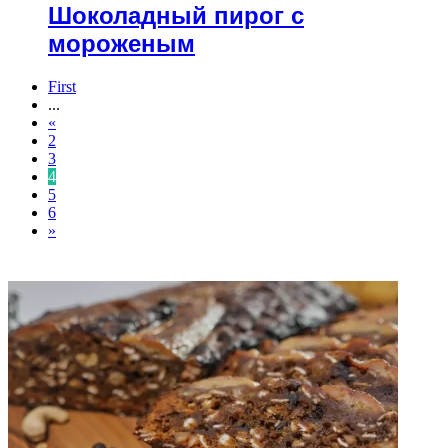
Шоколадный пирог с
мороженым
First
...
«
2
3
4
5
6
»
ФОТОГАЛЕРЕЯ