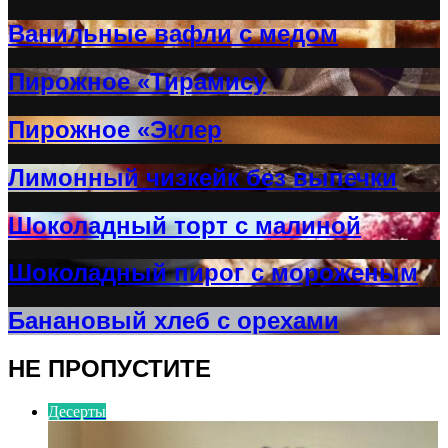
Ванильные вафли с медом
Пирожное «Тирамису
Пирожное «Эклер
Лимонный чизкейк без выпечки
Шоколадный торт с малиной
Шоколадный пирог с мороженым
Банановый хлеб с орехами
НЕ ПРОПУСТИТЕ
Десерты