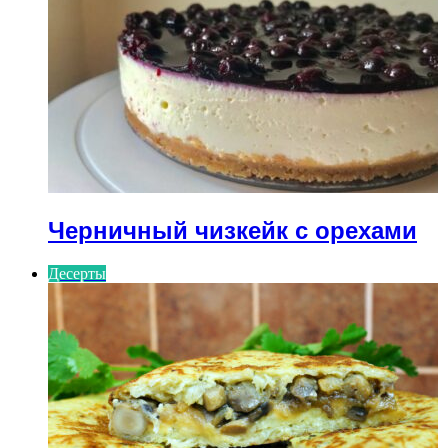
Черничный чизкейк с орехами
Десерты