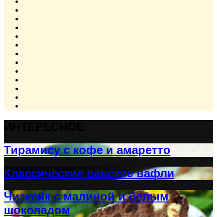
ИНТЕРЕСНОЕ
Тирамису с кофе и амаретто
Классические венские вафли
Чизкейк с малиной и белым
шоколадом