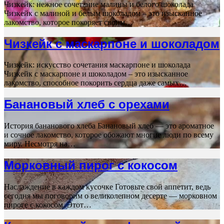
Чизкейк: нежное сочетание малины и белого шоколада
Чизкейк с малиной и белым шоколадом – это изысканное
лакомство, которое покоряет своим…
Чизкейк с маскарпоне и шоколадом
Чизкейк: искусство сочетания маскарпоне и шоколада
Чизкейк с маскарпоне и шоколадом – это изысканное
лакомство, способное покорить сердца даже самых…
Банановый хлеб с орехами
История бананового хлеба Банановый хлеб — это ароматное
и сочное лакомство, которое обожают многие люди по всему
миру. Несмотря на…
Морковный пирог с кокосом
Наслаждение в каждом кусочке Готовьте свой аппетит, ведь
сегодня мы поговорим о великолепном десерте — морковном
пироге с кокосом. Этот…