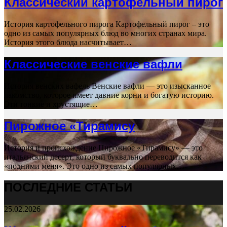
Классический картофельный пирог
История картофельного пирога Картофельный пирог – это
одно из самых популярных блюд во многих странах мира.
История этого блюда насчитывает…
Классические венские вафли
История венских вафель Венские вафли — это изысканное
лакомство, которое имеет давние корни и богатую историю.
Эти тонкие и хрустящие…
Пирожное «Тирамису
История и происхождение Пирожное «Тирамису» — это
итальянский десерт, который буквально переводится как
«подними меня». Это одно из самых популярных…
ПОСЛЕДНИЕ СТАТЬИ
25.02.2026