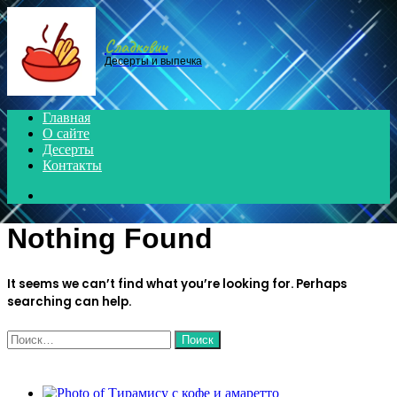
Menu
Сладкович
Десерты и выпечка
Главная
О сайте
Десерты
Контакты
Search
for
Nothing Found
It seems we can’t find what you’re looking for. Perhaps
searching can help.
Найти:
ЧИТАЕМОЕ