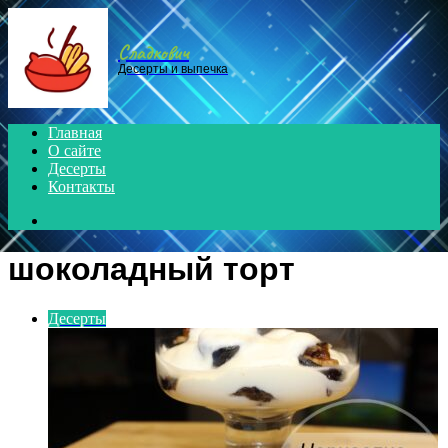
Menu
Сладкович
Десерты и выпечка
Главная
О сайте
Десерты
Контакты
Search
for
шоколадный торт
Десерты