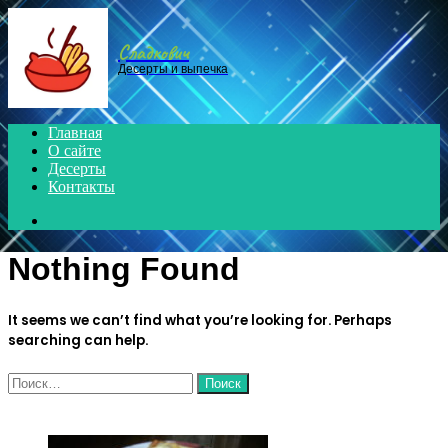
Menu
Сладкович
Десерты и выпечка
Главная
О сайте
Десерты
Контакты
Search
for
Nothing Found
It seems we can’t find what you’re looking for. Perhaps
searching can help.
Найти:
ЧИТАЕМОЕ