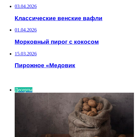
03.04.2026
Классические венские вафли
01.04.2026
Морковный пирог с кокосом
15.03.2026
Пирожное «Медовик
ИНТЕРЕСНОЕ
Десерты