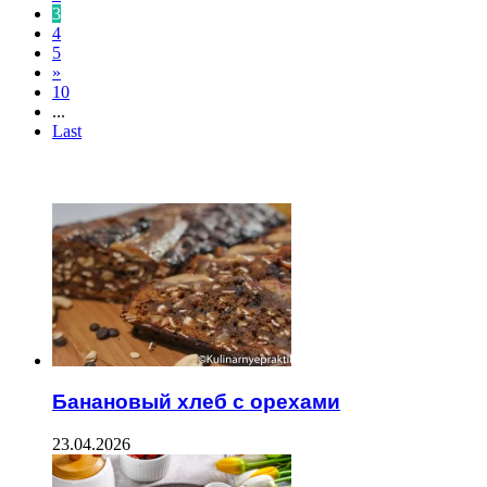
3
4
5
»
10
...
Last
ЧИТАЕМОЕ
Банановый хлеб с орехами
23.04.2026