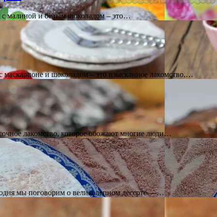
к с малиной и белым шоколадом – это…
 с маскарпоне и шоколадом – это изысканное лакомство,…
 сочное лакомство, которое обожают многие люди…
егодня мы поговорим о великолепном десерте —…