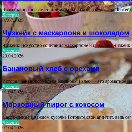
Чизкейк: нежное сочетание малины и белого шоколада Чизкей
Десерты
07.07.2025
Чизкейк с маскарпоне и шоколадом
Чизкейк: искусство сочетания маскарпоне и шоколада Чизкейк
Десерты
23.04.2026
Банановый хлеб с орехами
История бананового хлеба Банановый хлеб — это ароматное и
Десерты
01.04.2026
Морковный пирог с кокосом
Наслаждение в каждом кусочке Готовьте свой аппетит, ведь с
Десерты
07.04.2026