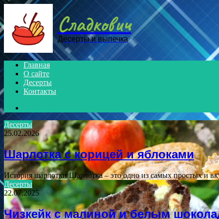
Menu
Сладкович
Десерты и выпечка
Главная
О сайте
Десерты
Контакты
Search
for
Десерты
25.02.2026
Шарлотка с корицей и яблоками
История шарлотки Шарлотка – это одно из самых простых и в
Десерты
22.07.2025
Чизкейк с малиной и белым шокол