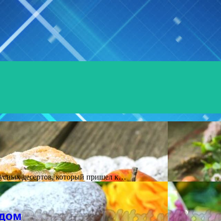
кусных десертов, который пришел к…
адом