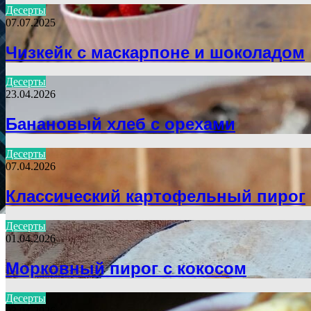
Десерты
07.07.2025
Чизкейк с маскарпоне и шоколадом
Десерты
23.04.2026
Банановый хлеб с орехами
Десерты
07.04.2026
Классический картофельный пирог
Десерты
01.04.2026
Морковный пирог с кокосом
Десерты
03.04.2026