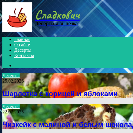
Menu
Сладкович
Десерты и выпечка
Главная
О сайте
Десерты
Контакты
Search
for
Десерты
25.02.2026
Шарлотка с корицей и яблоками
Десерты
22.07.2025
Чизкейк с малиной и белым шокол