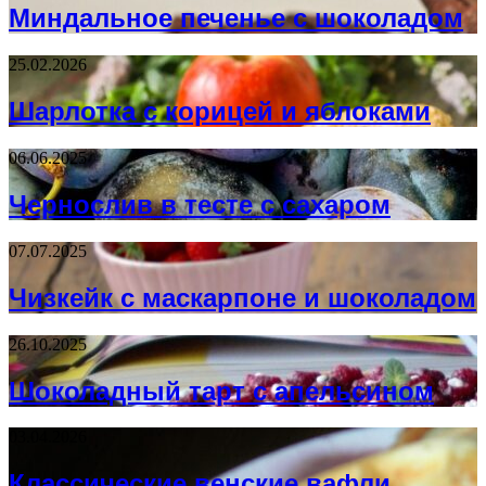
Миндальное печенье с шоколадом
25.02.2026
Шарлотка с корицей и яблоками
06.06.2025
Чернослив в тесте с сахаром
07.07.2025
Чизкейк с маскарпоне и шоколадом
26.10.2025
Шоколадный тарт с апельсином
03.04.2026
Классические венские вафли