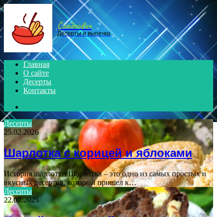
Menu
Сладкович
Десерты и выпечка
Главная
О сайте
Десерты
Контакты
Search
for
Десерты
25.02.2026
Шарлотка с корицей и яблоками
История шарлотки Шарлотка – это одно из самых простых и
вкусных десертов, который пришел к…
Десерты
22.07.2025