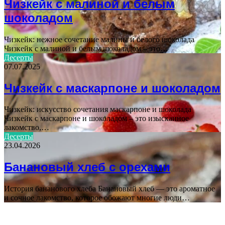
Чизкейк с малиной и белым
шоколадом
Чизкейк: нежное сочетание малины и белого шоколада
Чизкейк с малиной и белым шоколадом – это…
Десерты
07.07.2025
Чизкейк с маскарпоне и шоколадом
Чизкейк: искусство сочетания маскарпоне и шоколада
Чизкейк с маскарпоне и шоколадом – это изысканное
лакомство,…
Десерты
23.04.2026
Банановый хлеб с орехами
История бананового хлеба Банановый хлеб — это ароматное
и сочное лакомство, которое обожают многие люди…
ПОПУЛЯРНЫЕ СТАТЬИ