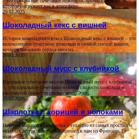
– это прекрасное сочетание нежности, аромата и сладости,
которое погружает нас в атмосферу…
29.12.2025
Шоколадный кекс с вишней
История шоколадного кекса Шоколадный кекс с вишней – это
великолепное сочетание шоколада и сочной спелой вишни,
которое завоевало сердца многих…
26.02.2026
Шоколадный мусс с клубникой
Идеальное сочетание вкусов Шоколадный мусс с клубникой
— это идеальное сочетание нежной сладости шоколада и
кисловатой свежести спелых ягод. Этот…
25.02.2026
Шарлотка с корицей и яблоками
История шарлотки Шарлотка – это одно из самых простых и
вкусных десертов, который пришел к нам из Франции. Ее
название…