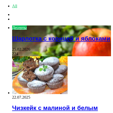
All
Previous
page
Next
page
Десерты
Шарлотка с корицей и яблоками
25.02.2026
224
22.07.2025
Чизкейк с малиной и белым