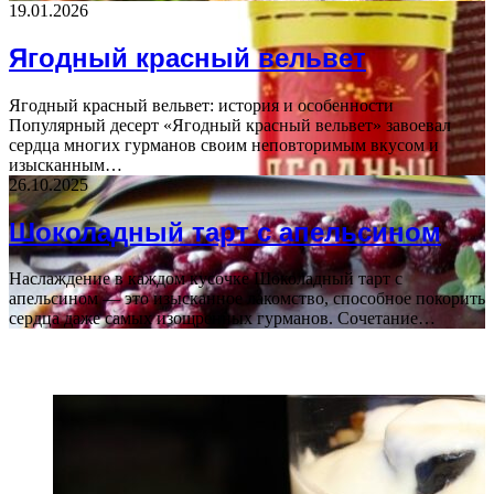
19.01.2026
Ягодный красный вельвет
Ягодный красный вельвет: история и особенности
Популярный десерт «Ягодный красный вельвет» завоевал
сердца многих гурманов своим неповторимым вкусом и
изысканным…
26.10.2025
Шоколадный тарт с апельсином
Наслаждение в каждом кусочке Шоколадный тарт с
апельсином — это изысканное лакомство, способное покорить
сердца даже самых изощренных гурманов. Сочетание…
ПОСЛЕДНИЕ СТАТЬИ