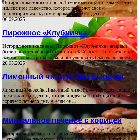
История лимонного пирога Лимонный пирог с маком – это
изысканное лакомство, которое покоряет своим
неповторимым вкусом и ароматом. Этот десерт…
06.09.2025
Пирожное «Клубничка
История возникновения Пирожное «Клубничка» впервые
было приготовлено во Франции в XIX веке. Это изысканное
лакомство быстро завоевало популярность благодаря своему…
28.05.2025
Лимонный чизкейк без выпечки
Лимонный чизкейк Лимонный чизкейк — это освежающий и
нежно-кислый десерт, который идеально подходит для
горячего летнего дня. А если он…
06.08.2025
Миндальное печенье с корицей
История миндального печенья Миндальное печенье с корицей
– это древнее лакомство, которое имеет богатую историю.