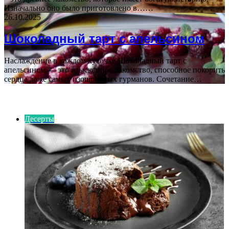
Изначально оно было приготовлено в……
26.10.2025
Шоколадный тарт с апельсином
Наслаждение в каждом кусочке Шоколадный тарт с
апельсином — это изысканное лакомство, способное покорить
сердца даже самых изощренных гурманов. Сочетание…
ИНТЕРЕСНОЕ
Десерты