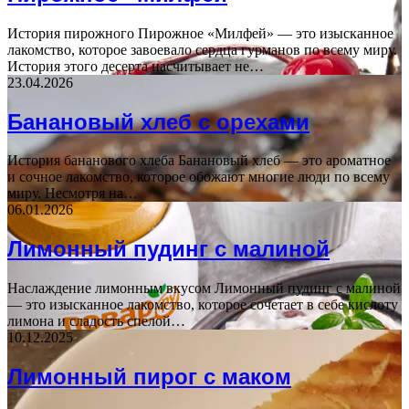
История пирожного Пирожное «Милфей» — это изысканное
лакомство, которое завоевало сердца гурманов по всему миру.
История этого десерта насчитывает не…
23.04.2026
Банановый хлеб с орехами
История бананового хлеба Банановый хлеб — это ароматное
и сочное лакомство, которое обожают многие люди по всему
миру. Несмотря на…
06.01.2026
Лимонный пудинг с малиной
Наслаждение лимонным вкусом Лимонный пудинг с малиной
— это изысканное лакомство, которое сочетает в себе кислоту
лимона и сладость спелой…
10.12.2025
Лимонный пирог с маком