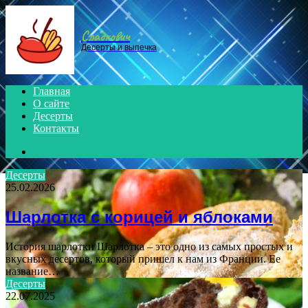
Menu
Сладкович
Десерты и выпечка
Главная
О сайте
Десерты
Контакты
Search
for
Десерты
25.02.2026
Шарлотка с корицей и яблоками
История шарлотки Шарлотка – это одно из самых простых и
вкусных десертов, который пришел к нам из Франции. Ее
название…
Десерты
22.07.2025