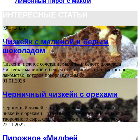
Лимонный пирог с маком
ИНТЕРЕСНЫЕ СТАТЬИ
22.07.2025
Чизкейк с малиной и белым
шоколадом
Чизкейк: нежное сочетание малины и белого шоколада
Чизкейк с малиной и белым шоколадом – это изысканное
лакомство, которое покоряет своим…
01.01.2026
Черничный чизкейк с орехами
Черничный чизкейк: нежное удовольствие Черничный
чизкейк с орехами – это изысканное сочетание нежного
творожного сыра, сладкой черники и хрустящих орехов.…
22.11.2025
Пирожное «Милфей