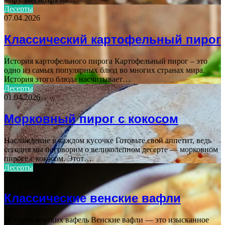
Десерты
07.04.2026
Классический картофельный пирог
История картофельного пирога Картофельный пирог – это
одно из самых популярных блюд во многих странах мира.
История этого блюда насчитывает…
Десерты
01.04.2026
Морковный пирог с кокосом
Наслаждение в каждом кусочке Готовьте свой аппетит, ведь
сегодня мы поговорим о великолепном десерте — морковном
пироге с кокосом. Этот…
Десерты
03.04.2026
Классические венские вафли
История венских вафель Венские вафли — это изысканное