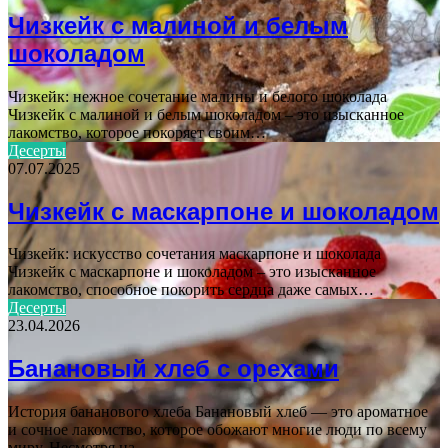
Чизкейк с малиной и белым
шоколадом
Чизкейк: нежное сочетание малины и белого шоколада
Чизкейк с малиной и белым шоколадом – это изысканное
лакомство, которое покоряет своим…
Десерты
07.07.2025
Чизкейк с маскарпоне и шоколадом
Чизкейк: искусство сочетания маскарпоне и шоколада
Чизкейк с маскарпоне и шоколадом – это изысканное
лакомство, способное покорить сердца даже самых…
Десерты
23.04.2026
Банановый хлеб с орехами
История бананового хлеба Банановый хлеб — это ароматное
и сочное лакомство, которое обожают многие люди по всему
миру. Несмотря на…