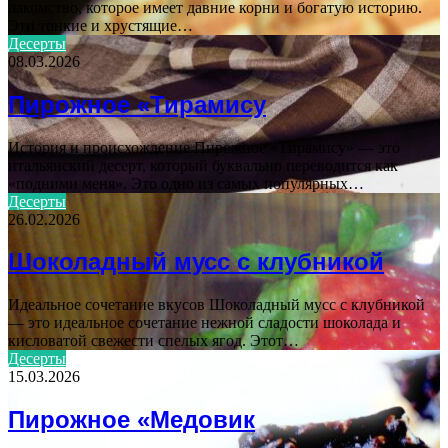
лакомство, которое имеет давние корни и богатую историю.
Эти тонкие и хрустящие…
Десерты
08.03.2026
Пирожное «Тирамису
История и происхождение Пирожное «Тирамису» — это
итальянский десерт, который буквально переводится как
«подними меня». Это одно из самых популярных…
Десерты
26.02.2026
Шоколадный мусс с клубникой
Идеальное сочетание вкусов Шоколадный мусс с клубникой
— это идеальное сочетание нежной сладости шоколада и
кисловатой свежести спелых ягод. Этот…
Десерты
15.03.2026
Пирожное «Медовик