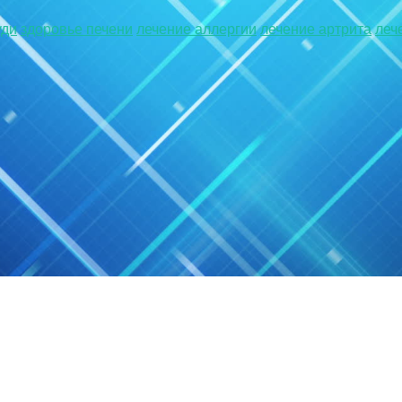
уди
здоровье печени
лечение аллергии
лечение артрита
леч