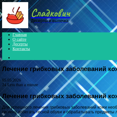
Menu
Сладкович
Десерты и выпечка
Главная
О сайте
Десерты
Контакты
Search
for
Лечение грибковых заболеваний ко
05.05.2026
24
Less than a minute
Лечение грибковых заболеваний ко
Для успешного лечения грибковых заболеваний кожи нео
гигиену, избегать тесной обуви и обрабатывать предметы 