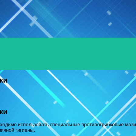
жи
жи
бходимо использовать специальные противогрибковые мази
личной гигиены.