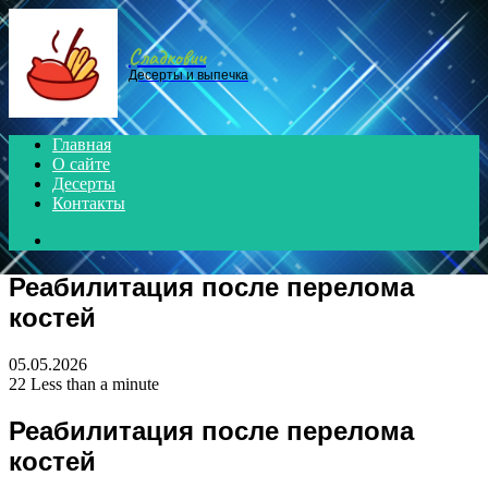
Menu
Сладкович
Десерты и выпечка
Главная
О сайте
Десерты
Контакты
Search
for
Реабилитация после перелома
костей
05.05.2026
22
Less than a minute
Реабилитация после перелома
костей