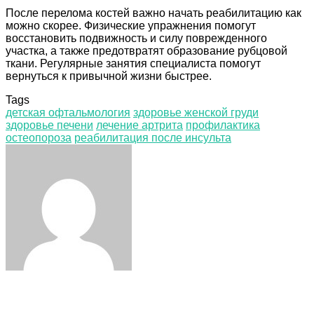
После перелома костей важно начать реабилитацию как
можно скорее. Физические упражнения помогут
восстановить подвижность и силу поврежденного
участка, а также предотвратят образование рубцовой
ткани. Регулярные занятия специалиста помогут
вернуться к привычной жизни быстрее.
Tags
детская офтальмология
здоровье женской груди
здоровье печени
лечение артрита
профилактика
остеопороза
реабилитация после инсульта
Facebook
Twitter
LinkedIn
Tumblr
Pinterest
Reddit
VKontakte
Odnoklassniki
Skype
WhatsApp
Telegram
Viber
Share
Print
via
Email
ЧИТАЕМОЕ