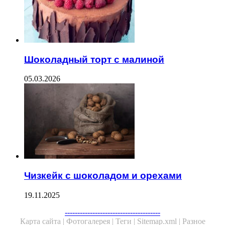
Шоколадный торт с малиной
05.03.2026
Чизкейк с шоколадом и орехами
19.11.2025
Facebook
Twitter
WhatsApp
Telegram
--------------------------------------
Карта сайта |
Фотогалерея |
Теги |
Sitemap.xml |
Разное