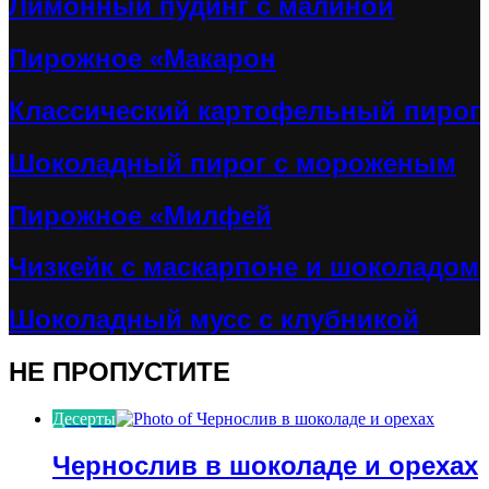
Лимонный пудинг с малиной
Пирожное «Макарон
Классический картофельный пирог
Шоколадный пирог с мороженым
Пирожное «Милфей
Чизкейк с маскарпоне и шоколадом
Шоколадный мусс с клубникой
НЕ ПРОПУСТИТЕ
Десерты
Чернослив в шоколаде и орехах