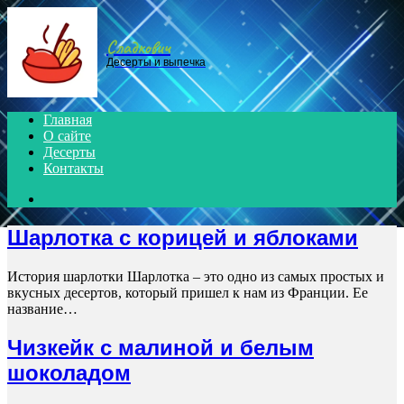
Menu
Сладкович
Десерты и выпечка
Главная
О сайте
Десерты
Контакты
Search
for
Шарлотка с корицей и яблоками
История шарлотки Шарлотка – это одно из самых простых и
вкусных десертов, который пришел к нам из Франции. Ее
название…
Чизкейк с малиной и белым
шоколадом