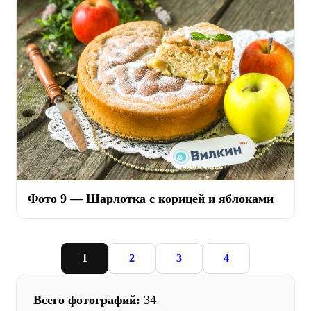
Фото 9 — Шарлотка с корицей и яблоками
1
2
3
4
Всего фотографий:
34