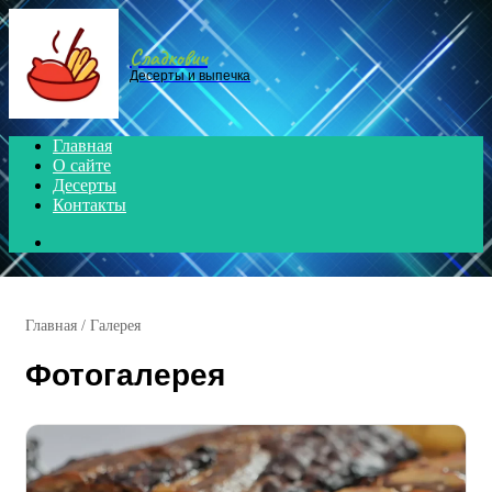
Menu
Сладкович
Десерты и выпечка
Главная
О сайте
Десерты
Контакты
Search
for
Главная
/
Галерея
Фотогалерея