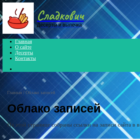
Menu
Сладкович
Десерты и выпечка
Главная
О сайте
Десерты
Контакты
Search
for
Главная
/
Облако записей
Облако записей
На этой странице собраны ссылки на записи сайта в в