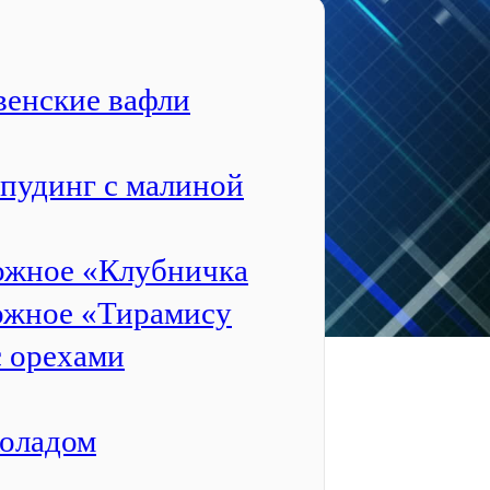
венские вафли
пудинг с малиной
жное «Клубничка
жное «Тирамису
с орехами
коладом