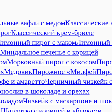
льные вафли с медом
Классические 
ирог
Классический крем-брюле
имонный пирог с маком
Лимонный 
Миндальное печенье с корицей
ом
Морковный пирог с кокосом
Пиро
 «Медовик
Пирожное «Милфей
Пиро
офе и амаретто
Черничный чизкейк 
нослив в шоколаде и орехах
коладом
Чизкейк с маскарпоне и шо
и
Шарлотка с корицей и яблоками