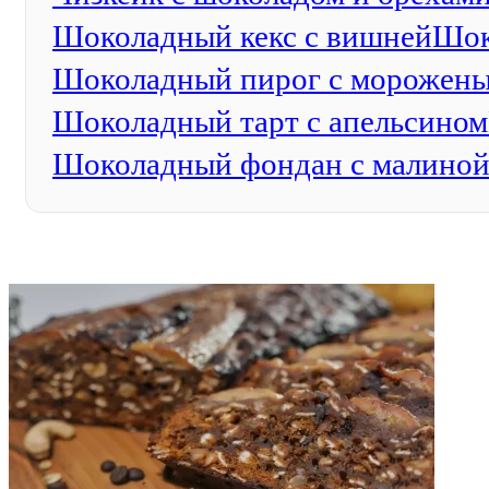
Шоколадный кекс с вишней
Шок
Шоколадный пирог с морожен
Шоколадный тарт с апельсином
Шоколадный фондан с малино
ФОТОГАЛЕРЕЯ