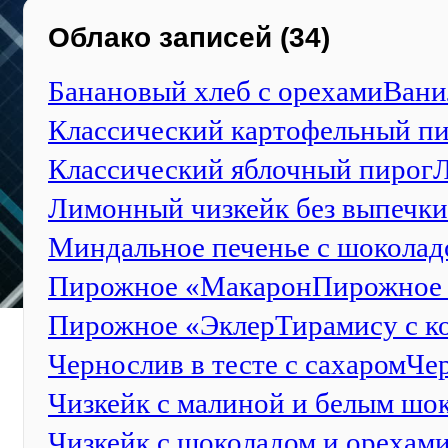
Облако записей (34)
Банановый хлеб с орехами
Вани
Классический картофельный п
Классический яблочный пирог
Л
Лимонный чизкейк без выпечки
Миндальное печенье с шоколад
Пирожное «Макарон
Пирожное
Пирожное «Эклер
Тирамису с к
Чернослив в тесте с сахаром
Чер
Чизкейк с малиной и белым шо
Чизкейк с шоколадом и орехам