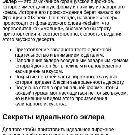
Эклер
— это изысканное французское пирожное,
которое имеет длинную форму и начинку из заварного
крема. История его происхождения берет начало во
Франции в XIX веке. По легенде, название «эклер»
происходит от французского слова «éclair», что
переводится как «молния», обозначая быстроту
приготовления и, соответственно, скорость съедания
этого вкусного десерта.
Приготовление заварного теста с должной
тщательностью и вниманием к деталям.
Наполнение эклера воздушным заварным кремом,
который должен быть нежным и одновременно
насыщенным вкусом.
Покрытие верхней части пирожного глазурью,
которая придает блеск и завершенность десерту.
Подача на стол в оригинальной форме, чтобы
каждый гурман мог насладиться не только вкусом,
но и внешним видом этого произведения
кулинарного искусства.
Секреты идеального эклера
Для того чтобы приготовить идеальное пирожное
«эклер», необходимо учесть несколько важных