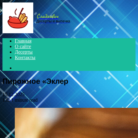
Menu
Сладкович
Десерты и выпечка
Главная
О сайте
Десерты
Контакты
Search
for
Пирожное «Эклер
15.12.2025
132
1 minute read