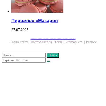
Пирожное «Макарон
27.07.2025
Facebook
Twitter
WhatsApp
Telegram
--------------------------------------
Карта сайта |
Фотогалерея |
Теги |
Sitemap.xml |
Разное
Close
Найти:
Close
Search
for