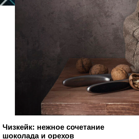
Чизкейк: нежное сочетание
шоколада и орехов