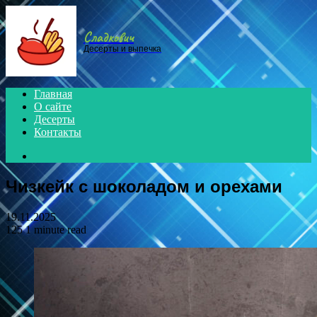
Menu
Сладкович
Десерты и выпечка
Главная
О сайте
Десерты
Контакты
Search
for
Чизкейк с шоколадом и орехами
19.11.2025
125
1 minute read