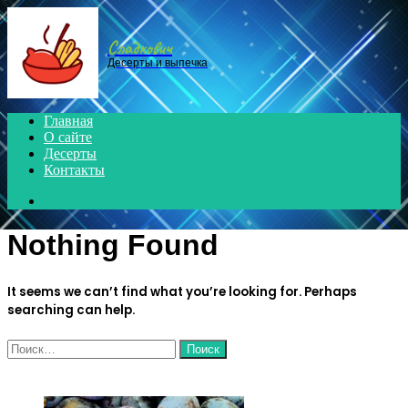
Menu
Сладкович
Десерты и выпечка
Главная
О сайте
Десерты
Контакты
Search
for
Nothing Found
It seems we can’t find what you’re looking for. Perhaps
searching can help.
Найти:
ЧИТАЕМОЕ