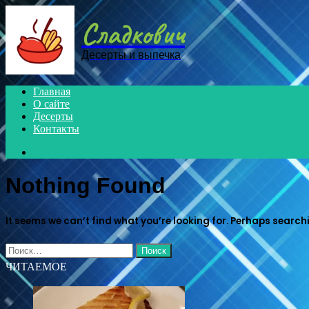
Menu
Сладкович
Десерты и выпечка
Главная
О сайте
Десерты
Контакты
Search
for
Nothing Found
It seems we can’t find what you’re looking for. Perhaps search
Найти:
ЧИТАЕМОЕ