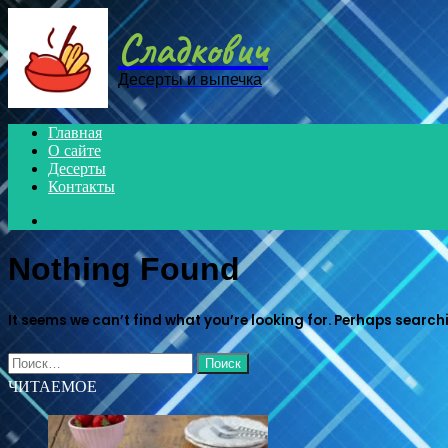
Menu
Сладкович
Десерты и выпечка
Главная
О сайте
Десерты
Контакты
Search
for
Nothing Found
It seems we can’t find what you’re looking for. Perhaps search
Найти:
ЧИТАЕМОЕ