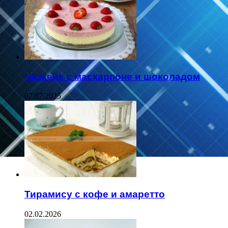
Чизкейк с маскарпоне и шоколадом
07.07.2025
Тирамису с кофе и амаретто
02.02.2026