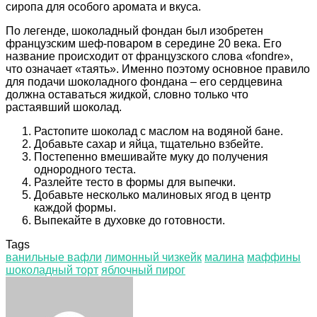
сиропа для особого аромата и вкуса.
По легенде, шоколадный фондан был изобретен
французским шеф-поваром в середине 20 века. Его
название происходит от французского слова «fondre»,
что означает «таять». Именно поэтому основное правило
для подачи шоколадного фондана – его сердцевина
должна оставаться жидкой, словно только что
растаявший шоколад.
Растопите шоколад с маслом на водяной бане.
Добавьте сахар и яйца, тщательно взбейте.
Постепенно вмешивайте муку до получения
однородного теста.
Разлейте тесто в формы для выпечки.
Добавьте несколько малиновых ягод в центр
каждой формы.
Выпекайте в духовке до готовности.
Tags
ванильные вафли
лимонный чизкейк
малина
маффины
шоколадный торт
яблочный пирог
Facebook
Twitter
LinkedIn
Tumblr
Pinterest
Reddit
VKontakte
Odnoklassniki
Skype
WhatsApp
Telegram
Viber
Share
Print
via
Email