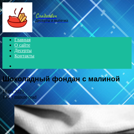
Menu
Сладкович
Десерты и выпечка
Главная
О сайте
Десерты
Контакты
Search
for
Шоколадный фондан с малиной
18.05.2025
134
1 minute read