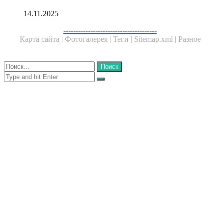
14.11.2025
Facebook
Twitter
WhatsApp
Telegram
--------------------------------------
Карта сайта |
Фотогалерея |
Теги |
Sitemap.xml |
Разное
Close
Найти:
Close
Search
for