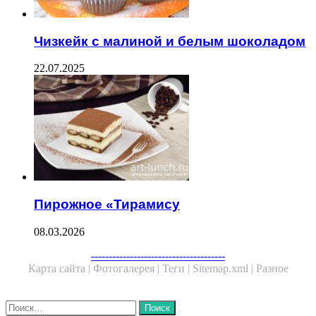
Чизкейк с малиной и белым шоколадом
22.07.2025
Пирожное «Тирамису
08.03.2026
--------------------------------------
Карта сайта |
Фотогалерея |
Теги |
Sitemap.xml |
Разное
Close
Найти: