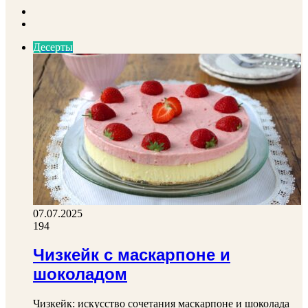
Previous
page
Next
page
Десерты
07.07.2025
194
Чизкейк с маскарпоне и
шоколадом
Чизкейк: искусство сочетания маскарпоне и шоколада