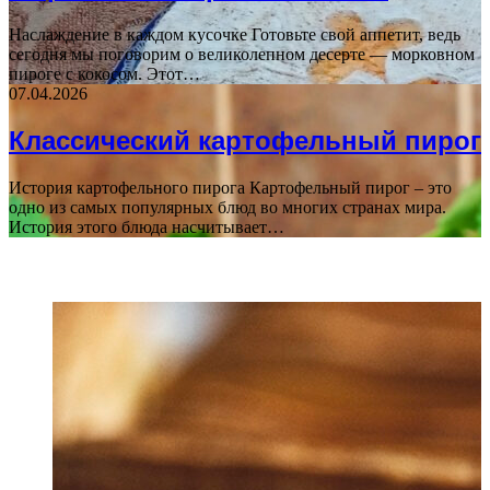
Наслаждение в каждом кусочке Готовьте свой аппетит, ведь
сегодня мы поговорим о великолепном десерте — морковном
пироге с кокосом. Этот…
07.04.2026
Классический картофельный пирог
История картофельного пирога Картофельный пирог – это
одно из самых популярных блюд во многих странах мира.
История этого блюда насчитывает…
ПОПУЛЯРНЫЕ СТАТЬИ