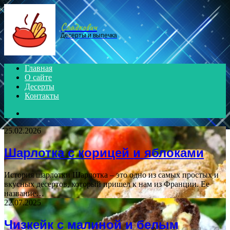
Menu
Сладкович
Десерты и выпечка
Главная
О сайте
Десерты
Контакты
Search
for
25.02.2026
Шарлотка с корицей и яблоками
История шарлотки Шарлотка – это одно из самых простых и
вкусных десертов, который пришел к нам из Франции. Ее
название…
22.07.2025
Чизкейк с малиной и белым