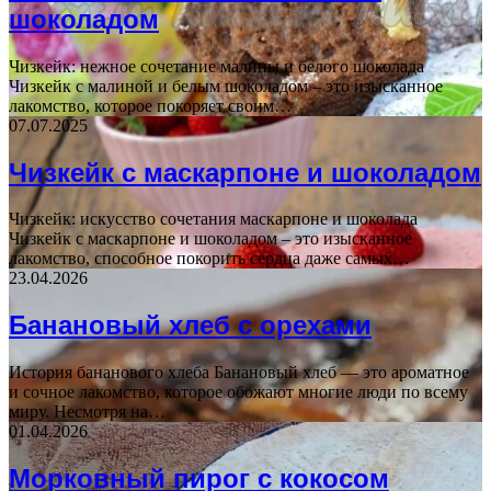
шоколадом
Чизкейк: нежное сочетание малины и белого шоколада
Чизкейк с малиной и белым шоколадом – это изысканное
лакомство, которое покоряет своим…
07.07.2025
Чизкейк с маскарпоне и шоколадом
Чизкейк: искусство сочетания маскарпоне и шоколада
Чизкейк с маскарпоне и шоколадом – это изысканное
лакомство, способное покорить сердца даже самых…
23.04.2026
Банановый хлеб с орехами
История бананового хлеба Банановый хлеб — это ароматное
и сочное лакомство, которое обожают многие люди по всему
миру. Несмотря на…
01.04.2026
Морковный пирог с кокосом