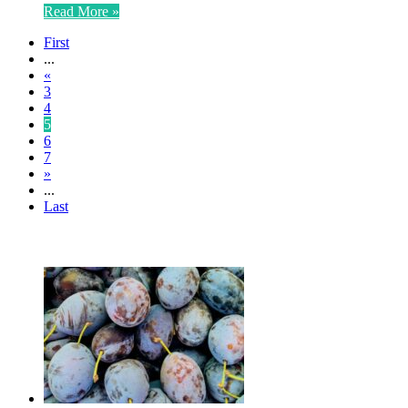
Read More »
First
...
«
3
4
5
6
7
»
...
Last
ЧИТАЕМОЕ