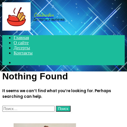
Menu
Сладкович
Десерты и выпечка
Главная
О сайте
Десерты
Контакты
Search
for
Nothing Found
It seems we can’t find what you’re looking for. Perhaps
searching can help.
Найти:
ЧИТАЕМОЕ