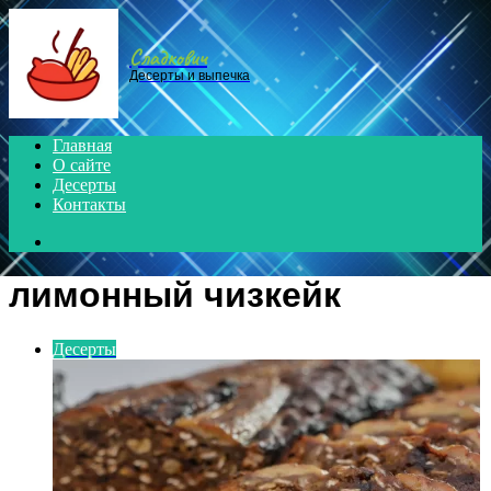
Menu
Сладкович
Десерты и выпечка
Главная
О сайте
Десерты
Контакты
Search
for
лимонный чизкейк
Десерты