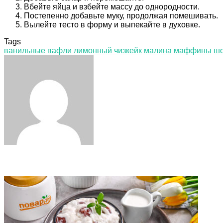
Вбейте яйца и взбейте массу до однородности.
Постепенно добавьте муку, продолжая помешивать.
Вылейте тесто в форму и выпекайте в духовке.
Tags
ванильные вафли
лимонный чизкейк
малина
маффины
шо
Facebook
Twitter
LinkedIn
Tumblr
Pinterest
Reddit
VKontakte
Odnoklassniki
Skype
WhatsApp
Telegram
Viber
Share
Print
via
Email
Related Articles