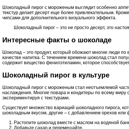
Шоколадный пирог с мороженым выглядит особенно аппетит
текстур делает десерт еще более привлекательным. Кром
чипсами для дополнительного визуального эффекта.
Шоколадный пирог – это не просто десерт, это наст
Интересные факты о шоколаде
Шоколад – это продукт, который обожают многие люди по в
качестве напитка. С течением времени шоколад стал поп
содержит вещество фенилэтиламин, которое способствует
Шоколадный пирог в культуре
Шоколадный пирог с мороженым стал неотъемлемой частью 
наслаждения. Многие повара и кондитеры по всему миру с
экспериментируя с текстурами.
Существует множество вариаций шоколадного пирога, кот
шоколадным вкусом, другие – с добавлением орехов или 
Растопите шоколад вместе с маслом на водяной бан
Добавьте сахар и перемешайте.