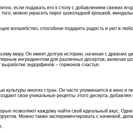
но, если подавать его к столу с добавлением свежих ягод 
е того, можно украсить пирог шоколадной крошкой, минда
оящее волшебство, способное подарить радость и уют в люб
сему миру. Он имеет долгую историю, начиная с древних ци
улярным ингредиентом для различных десертов, включая шо
 выработке эндорфинов – гормонов счастья.
культуры многих стран. Он часто упоминается в кино и ли
оздают свои уникальные рецепты этого десерта, добавляя 
орые позволяют каждому найти свой идеальный вкус. Одни
фруктов. Можно также экспериментировать с начинкой, дел
е.