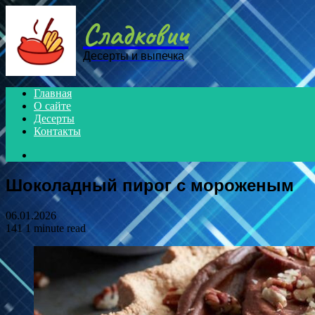
Menu
Сладкович
Десерты и выпечка
Главная
О сайте
Десерты
Контакты
Search
for
Шоколадный пирог с мороженым
06.01.2026
141
1 minute read