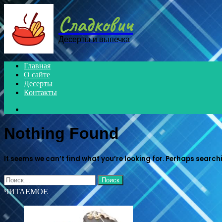
Menu
Сладкович
Десерты и выпечка
Главная
О сайте
Десерты
Контакты
Search
for
Nothing Found
It seems we can’t find what you’re looking for. Perhaps search
Найти:
ЧИТАЕМОЕ