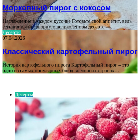
Морковный пирог с кокосом
Наслаждение в каждом кусочке Готовьте свой аппетит, ведь
сегодня мы поговорим о великолепном десерте —…
Десерты
07.04.2026
Классический картофельный пирог
История картофельного пирога Картофельный пирог – это
одно из самых популярных блюд во многих странах…
ПОСЛЕДНИЕ СТАТЬИ
Десерты