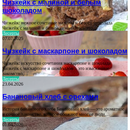
Чизкейк с малиной и белым
шоколадом
Чизкейк: нежное сочетание малины и белого шоколада
Чизкейк с малиной и белым шоколадом – это…
Десерты
07.07.2025
Чизкейк с маскарпоне и шоколадом
Чизкейк: искусство сочетания маскарпоне и шоколада
Чизкейк с маскарпоне и шоколадом – это изысканное
лакомство,…
Десерты
23.04.2026
Банановый хлеб с орехами
История бананового хлеба Банановый хлеб — это ароматное
и сочное лакомство, которое обожают многие люди…
Десерты
01.04.2026