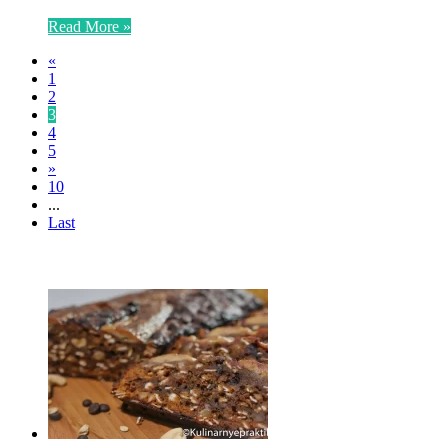
Read More »
«
1
2
3
4
5
»
10
...
Last
ЧИТАЕМОЕ