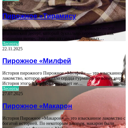
08.03.2026
Пирожное «Тирамису
История и происхождение Пирожное «Тирамису» — это
итальянский десерт, который буквально переводится как
«подними меня». Это одно из самых популярных…
Десерты
22.11.2025
Пирожное «Милфей
История пирожного Пирожное «Милфей» — это изысканное
лакомство, которое завоевало сердца гурманов по всему миру.
История этого десерта насчитывает не…
Десерты
27.07.2025
Пирожное «Макарон
История Пирожное «Макарон» — это изысканное лакомство с
богатой историей. По некоторым данным, макарон были