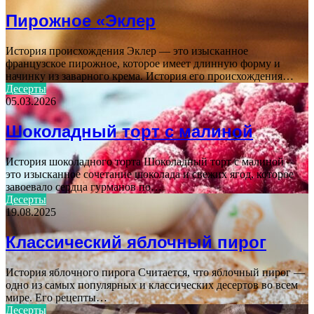
Пирожное «Эклер
История происхождения Эклер — это изысканное
французское пирожное, которое имеет длинную форму и
начинку из заварного крема. История его происхождения…
Десерты
05.03.2026
Шоколадный торт с малиной
История шоколадного торта Шоколадный торт с малиной –
это изысканное сочетание шоколада и свежих ягод, которое
завоевало сердца гурманов по…
Десерты
19.08.2025
Классический яблочный пирог
История яблочного пирога Считается, что яблочный пирог —
одно из самых популярных и классических десертов во всем
мире. Его рецепты…
Десерты