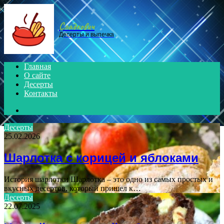
Menu
Сладкович
Десерты и выпечка
Главная
О сайте
Десерты
Контакты
Search
for
Десерты
25.02.2026
Шарлотка с корицей и яблоками
История шарлотки Шарлотка – это одно из самых простых и
вкусных десертов, который пришел к…
Десерты
22.07.2025